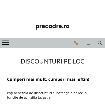
Soluții de Etanșare
Precadre
Solbancuri
Benzi de Etanșare
Precadre Termoizolante
Solbancuri Termoizolante
Spume Poliuretanice
Siliconi și Etanșanți
Adezivi și Grunduri
Unelte și Accesorii
DISCOUNTURI PE LOC
Curățare și Întreținere
Cumperi mai mult, cumperi mai ieftin!
Poți beneficia de discounturi substanțiale pe loc în
funcție de achiziția ta, astfel: