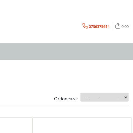
0736375614
0,00
Ordoneaza: