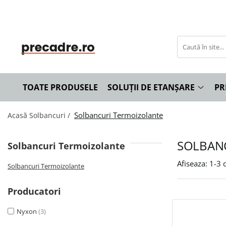
Soluții de Etanșare
Precadre
Solbancuri
Benzi de Etanșare
Precadre Termoizolante
Solbancuri Termoizolante
Spume Poliuretanice
TOATE PRODUSELE
SOLUȚII DE ETANȘARE
PR
Siliconi și Etanșanți
Adezivi și Grunduri
Solbancuri Termoizolante
Acasă
Solbancuri /
Unelte și Accesorii
Curățare și Întreținere
SOLBAN
Solbancuri Termoizolante
Afiseaza:
1-
3
d
Solbancuri Termoizolante
Producatori
Nyxon
(3)