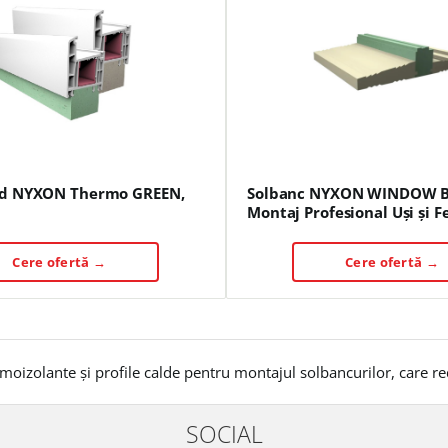
ld NYXON Thermo GREEN,
Solbanc NYXON WINDOW B
Montaj Profesional Uși și F
Cere ofertă →
Cere ofertă →
moizolante și profile calde pentru montajul solbancurilor, care re
SOCIAL