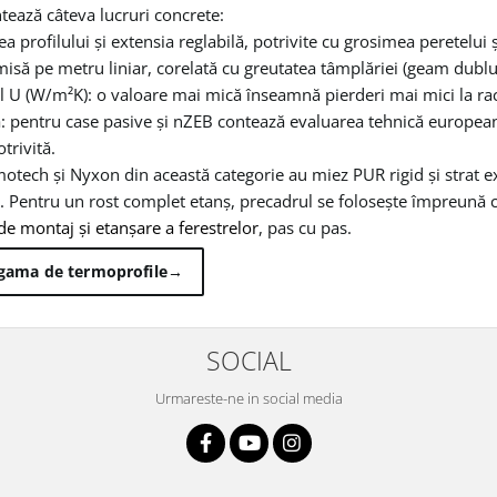
tează câteva lucruri concrete:
 profilului și extensia reglabilă, potrivite cu grosimea peretelui și
isă pe metru liniar, corelată cu greutatea tâmplăriei (geam dublu 
l U (W/m²K): o valoare mai mică înseamnă pierderi mai mici la ra
a: pentru case pasive și nZEB contează evaluarea tehnică europeană
trivită.
otech și Nyxon din această categorie au miez PUR rigid și strat ex
ț. Pentru un rost complet etanș, precadrul se folosește împreună 
de montaj și etanșare a ferestrelor
, pas cu pas.
 gama de termoprofile
→
SOCIAL
Urmareste-ne in social media