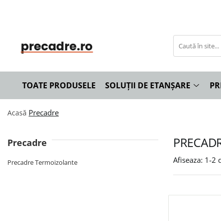
Soluții de Etanșare
Precadre
Solbancuri
Benzi de Etanșare
Precadre Termoizolante
Solbancuri Termoizolante
Spume Poliuretanice
TOATE PRODUSELE
SOLUȚII DE ETANȘARE
PR
Siliconi și Etanșanți
Adezivi și Grunduri
Precadre
Acasă
Unelte și Accesorii
Curățare și Întreținere
PRECAD
Precadre
Afiseaza:
1-
2
d
Precadre Termoizolante