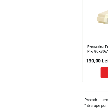
Precadru T
Pro 80x80
130,00 Le
Precadrul term
întrerupe punt