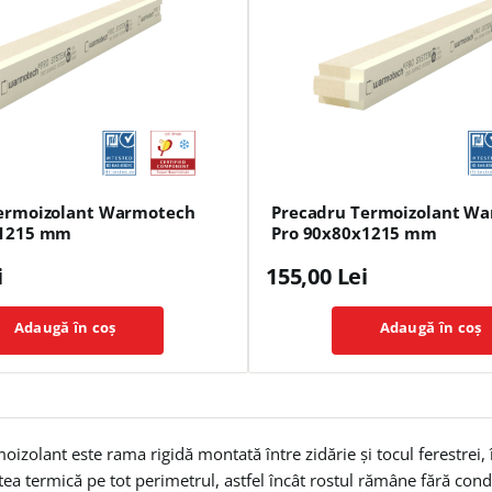
ermoizolant Warmotech
Precadru Termoizolant W
x1215 mm
Pro 90x80x1215 mm
i
155,00 Lei
Adaugă în coș
Adaugă în coș
oizolant este rama rigidă montată între zidărie și tocul ferestrei, î
ea termică pe tot perimetrul, astfel încât rostul rămâne fără cond