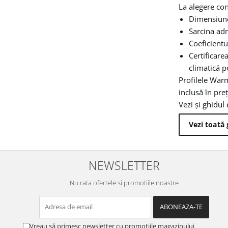
La alegere con
Dimensiunea
Sarcina adm
Coeficientu
Certificare
climatică po
Profilele Warm
inclusă în pre
Vezi și
ghidul 
Vezi toată
NEWSLETTER
Nu rata ofertele si promotiile noastre
Vreau să primesc newsletter cu promoțiile magazinului