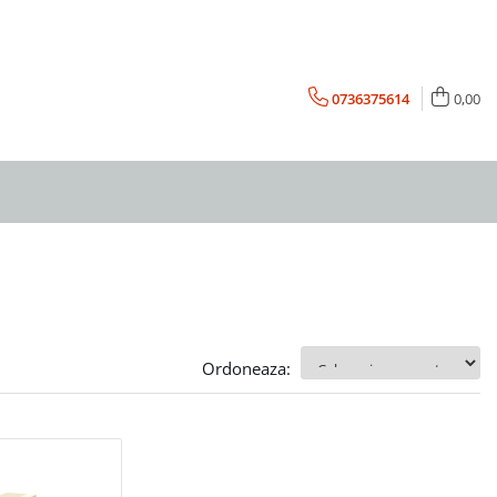
0736375614
0,00
Ordoneaza: