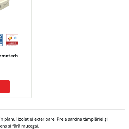
armotech
n planul izolației exterioare. Preia sarcina tâmplăriei și
ens și fără mucegai.