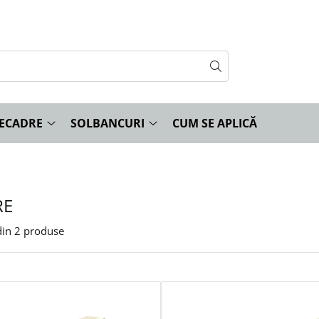
ECADRE
SOLBANCURI
CUM SE APLICĂ
RE
in
2
produse