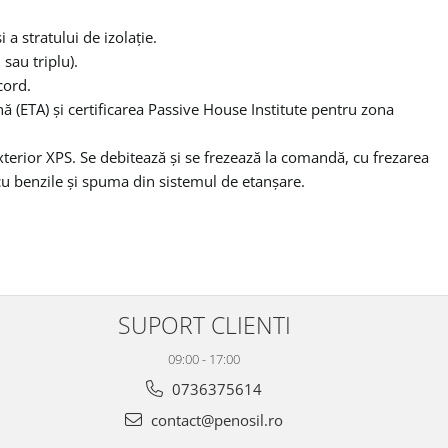
 a stratului de izolație.
sau triplu).
cord.
 (ETA) și certificarea Passive House Institute pentru zona
terior XPS. Se debitează și se frezează la comandă, cu frezarea
cu benzile și spuma din sistemul de etanșare.
SUPORT CLIENTI
09:00 - 17:00
0736375614
contact@penosil.ro