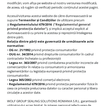
modificări, vom afișa pe website-ul nostru versiunea modificată,
de aceea, vă rugăm să verificați periodic conținutul acestei pagini.
Accesul/vizitarea acestui website de către dumneavoastră se
supune
Termenilor și Condițiilor
de ultilizare precum
și
Regulamentuluiui 679/2016
(“Regulamentul general
privind protecția datelor”)
, și implică acceptul explicit al
dumneavoastră cu privire la acestea și reprezintă întelegerea
dintre părti.
Relația dintre părți este guvernată de următoarele acte
normative:
•
OG nr. 21/1992
privind protecția consumatorilor
•
OUG nr. 34/2014
privind drepturile consumatorilor în cadrul
contractelor încheiate cu profesioniștii
•
Legea nr. 363/2007
privind combaterea practicilor incorecte ale
comercianților în relația cu consumatorii și armonizarea
reglementărilor cu legislația europeană privind protecția
consumatorilor.
•
Legea 365/2002
privind comerțul electronic
•
Regulamentul 679/2016
privind protecția persoanelor fizice în
ceea ce privește prelucrarea datelor cu caracter personal și libera
circulație a acestor date.
WOLF GROUP SEALING SOLUTIONS ROMANIA S.R.L. garantează
utilizatorului acces limitat, în interes personal (efectuarea de