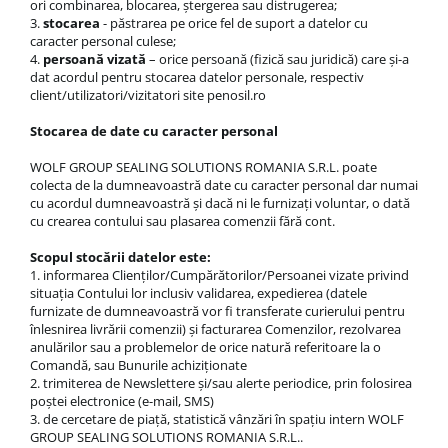
ori combinarea, blocarea, ştergerea sau distrugerea;
3.
stocarea
- păstrarea pe orice fel de suport a datelor cu
caracter personal culese;
4.
persoană vizată
– orice persoană (fizică sau juridică) care și-a
dat acordul pentru stocarea datelor personale, respectiv
client/utilizatori/vizitatori site penosil.ro
Stocarea de date cu caracter personal
WOLF GROUP SEALING SOLUTIONS ROMANIA S.R.L. poate
colecta de la dumneavoastră date cu caracter personal dar numai
cu acordul dumneavoastră şi dacă ni le furnizaţi voluntar, o dată
cu crearea contului sau plasarea comenzii fără cont.
Scopul stocării datelor este:
1. informarea Clienților/Cumpărătorilor/Persoanei vizate privind
situația Contului lor inclusiv validarea, expedierea (datele
furnizate de dumneavoastră vor fi transferate curierului pentru
înlesnirea livrării comenzii) și facturarea Comenzilor, rezolvarea
anulărilor sau a problemelor de orice natură referitoare la o
Comandă, sau Bunurile achiziționate
2. trimiterea de Newslettere și/sau alerte periodice, prin folosirea
poștei electronice (e-mail, SMS)
3. de cercetare de piață, statistică vânzări în spațiu intern WOLF
GROUP SEALING SOLUTIONS ROMANIA S.R.L..