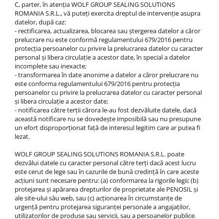
C, parter, în atenția WOLF GROUP SEALING SOLUTIONS
ROMANIA S.R.L., vă puteți exercita dreptul de intervenție asupra
datelor, după caz:
- rectificarea, actualizarea, blocarea sau ștergerea datelor a căror
prelucrare nu este conformă regulamentului 679/2016 pentru
protecția persoanelor cu privire la prelucrarea datelor cu caracter
personal și libera circulație a acestor date, în special a datelor
incomplete sau inexacte;
- transformarea în date anonime a datelor a căror prelucrare nu
este conforma regulamentului 679/2016 pentru protecția
persoanelor cu privire la prelucrarea datelor cu caracter personal
și libera circulație a acestor date;
- notificarea către terții cărora le-au fost dezvăluite datele, dacă
această notificare nu se dovedește imposibilă sau nu presupune
un efort disproporționat față de interesul legitim care ar putea fi
lezat.
WOLF GROUP SEALING SOLUTIONS ROMANIA S.R.L. poate
dezvălui datele cu caracter personal către terţi dacă acest lucru
este cerut de lege sau în cazurile de bună credinţă în care aceste
acţiuni sunt necesare pentru: (a) conformarea la rigorile legii; (b)
protejarea şi apărarea drepturilor de proprietate ale PENOSIL şi
ale site-ului său web, sau (c) acţionarea în circumstanţe de
urgenţă pentru protejarea siguranţei personale a angajaţilor,
utilizatorilor de produse sau servicii, sau a persoanelor publice.