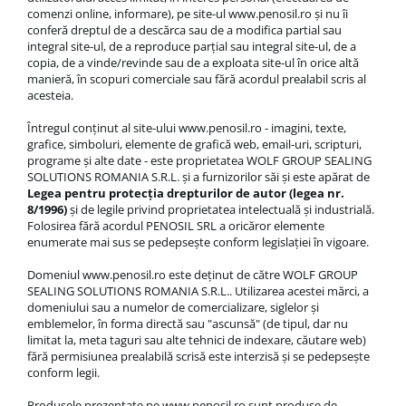
comenzi online, informare), pe site-ul www.penosil.ro și nu îi
conferă dreptul de a descărca sau de a modifica partial sau
integral site-ul, de a reproduce parțial sau integral site-ul, de a
copia, de a vinde/revinde sau de a exploata site-ul în orice altă
manieră, în scopuri comerciale sau fără acordul prealabil scris al
acesteia.
Întregul conținut al site-ului www.penosil.ro - imagini, texte,
grafice, simboluri, elemente de grafică web, email-uri, scripturi,
programe și alte date - este proprietatea WOLF GROUP SEALING
SOLUTIONS ROMANIA S.R.L. și a furnizorilor săi și este apărat de
Legea pentru protecția drepturilor de autor (legea nr.
8/1996)
și de legile privind proprietatea intelectuală și industrială.
Folosirea fără acordul PENOSIL SRL a oricăror elemente
enumerate mai sus se pedepsește conform legislației în vigoare.
Domeniul www.penosil.ro este deținut de către WOLF GROUP
SEALING SOLUTIONS ROMANIA S.R.L.. Utilizarea acestei mărci, a
domeniului sau a numelor de comercializare, siglelor și
emblemelor, în forma directă sau "ascunsă" (de tipul, dar nu
limitat la, meta taguri sau alte tehnici de indexare, căutare web)
fără permisiunea prealabilă scrisă este interzisă și se pedepsește
conform legii.
Produsele prezentate pe www.penosil.ro sunt produse de