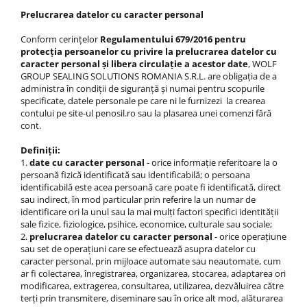
Prelucrarea datelor cu caracter personal
Conform cerințelor
Regulamentului 679/2016 pentru
protecția persoanelor cu privire la prelucrarea datelor cu
caracter personal și libera circulație a acestor date
, WOLF
GROUP SEALING SOLUTIONS ROMANIA S.R.L. are obligația de a
administra în condiții de siguranță și numai pentru scopurile
specificate, datele personale pe care ni le furnizezi la crearea
contului pe site-ul penosil.ro sau la plasarea unei comenzi fără
cont.
Definiții:
1.
date cu caracter personal
- orice informaţie referitoare la o
persoană fizică identificată sau identificabilă; o persoana
identificabilă este acea persoană care poate fi identificată, direct
sau indirect, în mod particular prin referire la un numar de
identificare ori la unul sau la mai mulţi factori specifici identităţii
sale fizice, fiziologice, psihice, economice, culturale sau sociale;
2.
prelucrarea datelor cu caracter personal
- orice operaţiune
sau set de operaţiuni care se efectuează asupra datelor cu
caracter personal, prin mijloace automate sau neautomate, cum
ar fi colectarea, înregistrarea, organizarea, stocarea, adaptarea ori
modificarea, extragerea, consultarea, utilizarea, dezvăluirea către
terţi prin transmitere, diseminare sau în orice alt mod, alăturarea