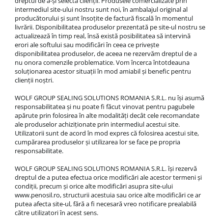
dreptul de a-și selecta clienții. Produsele comercializate prin
intermediul site-ului nostru sunt noi, în ambalajul original al
producătorului și sunt însoțite de factură fiscală în momentul
livrării. Disponibilitatea produselor prezentată pe site-ul nostru se
actualizează în timp real, însă există posibilitatea să intervină
erori ale softului sau modificări în ceea ce privește
disponibilitatea produselor, de aceea ne rezervăm dreptul de a
nu onora comenzile problematice. Vom încerca întotdeauna
soluționarea acestor situații în mod amiabil și benefic pentru
clienții noștri.
WOLF GROUP SEALING SOLUTIONS ROMANIA S.R.L. nu își asumă
responsabilitatea și nu poate fi făcut vinovat pentru pagubele
apărute prin folosirea în alte modalități decât cele recomandate
ale produselor achiziționate prin intermediul acestui site.
Utilizatorii sunt de acord în mod expres că folosirea acestui site,
cumpărarea produselor și utilizarea lor se face pe propria
responsabilitate.
WOLF GROUP SEALING SOLUTIONS ROMANIA S.R.L. își rezervă
dreptul de a putea efectua orice modificări ale acestor termeni și
condiții, precum și orice alte modificări asupra site-ului
www.penosil.ro, structurii acestuia sau orice alte modificări ce ar
putea afecta site-ul, fără a fi necesară vreo notificare prealabilă
către utilizatori în acest sens.