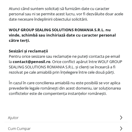
Atunci când suntem solicitaţi să furnizăm date cu caracter
personal sau ni se permite acest lucru, vor fi dezvăluite doar acele
date necesare îndeplinirii obiectului solicitării.
WOLF GROUP SEALING SOLUTIONS ROMANIA S.R.L. nu
vinde, schimbă sau inchiriază date cu caracter personal
către terţi.
Sesizări și reclamații
Pentru orice sesizare sau reclamație ne puteți contacta pe email
la
contact@penosil.ro
. Orice conflict apărut între WOLF GROUP
SEALING SOLUTIONS ROMANIA S.R.L. și clienți se încearcă a fi
rezolvat pe cale amiabilă prin înțelegere între cele două părți.
În cazul în care concilierea amiabilă nu este posibilă se vor aplica
prevederile legale românești din acest domeniu, iar soluționarea
conflictelor este de compentența instanțelor românești.
Ajutor
Cum Cumpar