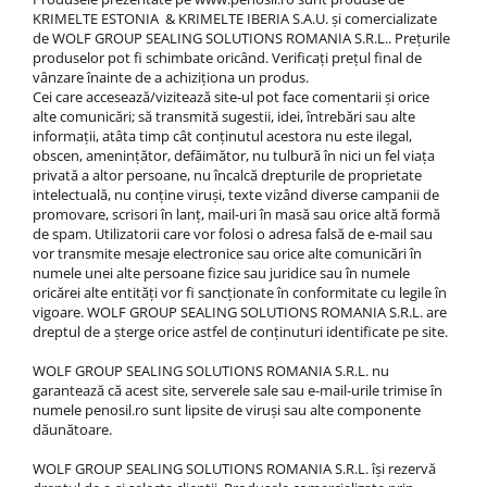
KRIMELTE ESTONIA & KRIMELTE IBERIA S.A.U. și comercializate
de WOLF GROUP SEALING SOLUTIONS ROMANIA S.R.L.. Prețurile
produselor pot fi schimbate oricând. Verificați prețul final de
vânzare înainte de a achiziționa un produs.
Cei care accesează/vizitează site-ul pot face comentarii și orice
alte comunicări; să transmită sugestii, idei, întrebări sau alte
informații, atâta timp cât conținutul acestora nu este ilegal,
obscen, amenințător, defăimător, nu tulbură în nici un fel viața
privată a altor persoane, nu încalcă drepturile de proprietate
intelectuală, nu conține viruși, texte vizând diverse campanii de
promovare, scrisori în lanț, mail-uri în masă sau orice altă formă
de spam. Utilizatorii care vor folosi o adresa falsă de e-mail sau
vor transmite mesaje electronice sau orice alte comunicări în
numele unei alte persoane fizice sau juridice sau în numele
oricărei alte entități vor fi sancționate în conformitate cu legile în
vigoare. WOLF GROUP SEALING SOLUTIONS ROMANIA S.R.L. are
dreptul de a șterge orice astfel de conținuturi identificate pe site.
WOLF GROUP SEALING SOLUTIONS ROMANIA S.R.L. nu
garantează că acest site, serverele sale sau e-mail-urile trimise în
numele penosil.ro sunt lipsite de viruși sau alte componente
dăunătoare.
WOLF GROUP SEALING SOLUTIONS ROMANIA S.R.L. își rezervă