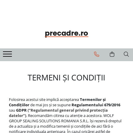
Soluții de Etanșare
Precadre
Solbancuri
Benzi de Etanșare
Precadre Termoizolante
Solbancuri Termoizolante
Spume Poliuretanice
Siliconi și Etanșanți
Adezivi și Grunduri
Unelte și Accesorii
TERMENI ȘI CONDIȚII
Curățare și Întreținere
Folosirea acestui site implică acceptarea
Termenilor și
Condițiilor
de mai jos și se supune
Regulamentului 679/2016
sau
GDPR
(“Regulamentul general privind protecția
datelor”)
. Recomandăm citirea cu atenție a acestora. WOLF
GROUP SEALING SOLUTIONS ROMANIA S.R.L. își rezervă dreptul
de a actualiza și a modifica temenii și condițiile de aici fără o
notificare individuala anterioara În cazul oricărei astfel de