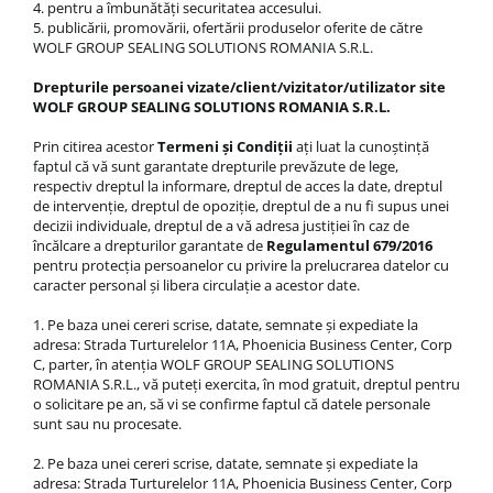
4. pentru a îmbunătăţi securitatea accesului.
5. publicării, promovării, ofertării produselor oferite de către
WOLF GROUP SEALING SOLUTIONS ROMANIA S.R.L.
Drepturile persoanei vizate/client/vizitator/utilizator site
WOLF GROUP SEALING SOLUTIONS ROMANIA S.R.L.
Prin citirea acestor
Termeni și Condiții
ați luat la cunoștință
faptul că vă sunt garantate drepturile prevăzute de lege,
respectiv dreptul la informare, dreptul de acces la date, dreptul
de intervenție, dreptul de opoziție, dreptul de a nu fi supus unei
decizii individuale, dreptul de a vă adresa justiției în caz de
încălcare a drepturilor garantate de
Regulamentul 679/2016
pentru protecția persoanelor cu privire la prelucrarea datelor cu
caracter personal și libera circulație a acestor date.
1. Pe baza unei cereri scrise, datate, semnate și expediate la
adresa: Strada Turturelelor 11A, Phoenicia Business Center, Corp
C, parter, în atenția WOLF GROUP SEALING SOLUTIONS
ROMANIA S.R.L., vă puteți exercita, în mod gratuit, dreptul pentru
o solicitare pe an, să vi se confirme faptul că datele personale
sunt sau nu procesate.
2. Pe baza unei cereri scrise, datate, semnate și expediate la
adresa: Strada Turturelelor 11A, Phoenicia Business Center, Corp