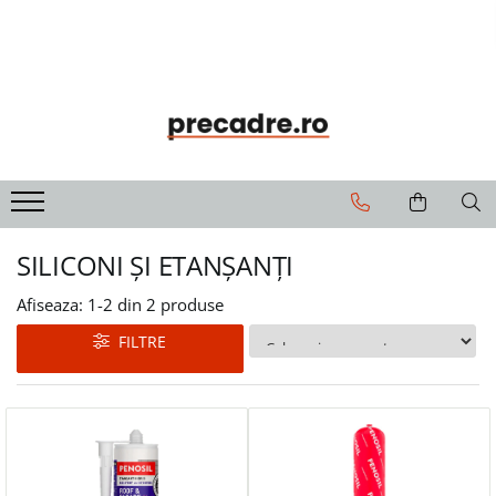
Soluții de Etanșare
Precadre
Solbancuri
Benzi de Etanșare
Precadre Termoizolante
Solbancuri Termoizolante
Spume Poliuretanice
Siliconi și Etanșanți
Adezivi și Grunduri
SILICONI ȘI ETANȘANȚI
Unelte și Accesorii
Afiseaza:
1-
2
din
2
produse
Curățare și Întreținere
FILTRE