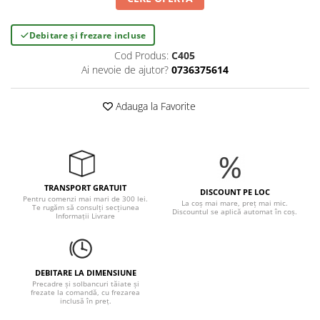
Debitare și frezare incluse
Cod Produs:
C405
Ai nevoie de ajutor?
0736375614
Adauga la Favorite
TRANSPORT GRATUIT
DISCOUNT PE LOC
Pentru comenzi mai mari de 300 lei.
La coș mai mare, preț mai mic.
Te rugăm să consulți secțiunea
Discountul se aplică automat în coș.
Informații Livrare
DEBITARE LA DIMENSIUNE
Precadre și solbancuri tăiate și
frezate la comandă, cu frezarea
inclusă în preț.