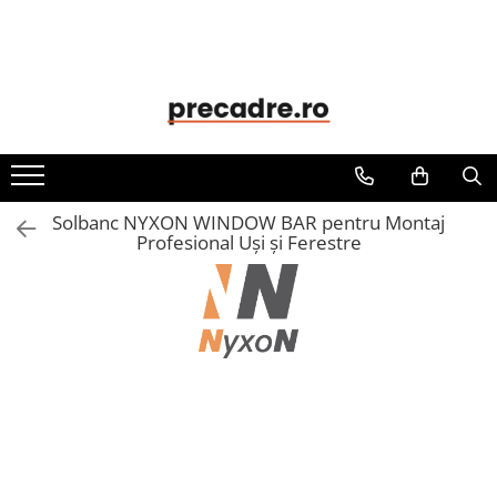
Soluții de Etanșare
Precadre
Solbancuri
Benzi de Etanșare
Precadre Termoizolante
Solbancuri Termoizolante
Spume Poliuretanice
Siliconi și Etanșanți
Solbanc NYXON WINDOW BAR pentru Montaj
Adezivi și Grunduri
Profesional Uși și Ferestre
Unelte și Accesorii
Curățare și Întreținere