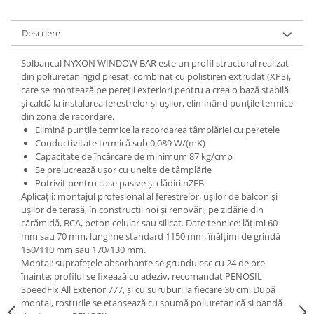
Descriere
Solbancul NYXON WINDOW BAR este un profil structural realizat
din poliuretan rigid presat, combinat cu polistiren extrudat (XPS),
care se montează pe pereții exteriori pentru a crea o bază stabilă
și caldă la instalarea ferestrelor și ușilor, eliminând punțile termice
din zona de racordare.
Elimină punțile termice la racordarea tâmplăriei cu peretele
Conductivitate termică sub 0,089 W/(mK)
Capacitate de încărcare de minimum 87 kg/cmp
Se prelucrează ușor cu unelte de tâmplărie
Potrivit pentru case pasive și clădiri nZEB
Aplicații: montajul profesional al ferestrelor, ușilor de balcon și
ușilor de terasă, în construcții noi și renovări, pe zidărie din
cărămidă, BCA, beton celular sau silicat. Date tehnice: lățimi 60
mm sau 70 mm, lungime standard 1150 mm, înălțimi de grindă
150/110 mm sau 170/130 mm.
Montaj: suprafețele absorbante se grunduiesc cu 24 de ore
înainte; profilul se fixează cu adeziv, recomandat PENOSIL
SpeedFix All Exterior 777, și cu șuruburi la fiecare 30 cm. După
montaj, rosturile se etanșează cu spumă poliuretanică și bandă