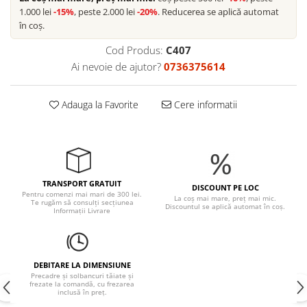
1.000 lei
-15%
, peste 2.000 lei
-20%
. Reducerea se aplică automat
în coș.
Cod Produs:
C407
Ai nevoie de ajutor?
0736375614
Adauga la Favorite
Cere informatii
TRANSPORT GRATUIT
DISCOUNT PE LOC
Pentru comenzi mai mari de 300 lei.
La coș mai mare, preț mai mic.
Te rugăm să consulți secțiunea
Discountul se aplică automat în coș.
Informații Livrare
DEBITARE LA DIMENSIUNE
Precadre și solbancuri tăiate și
frezate la comandă, cu frezarea
inclusă în preț.