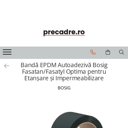
Soluții de Etanșare
Precadre
Solbancuri
Benzi de Etanșare
Precadre Termoizolante
Solbancuri Termoizolante
Spume Poliuretanice
Siliconi și Etanșanți
Adezivi și Grunduri
Bandă EPDM Autoadezivă Bosig
Fasatan/Fasatyl Optima pentru
Unelte și Accesorii
Etanșare și Impermeabilizare
Curățare și Întreținere
BOSIG