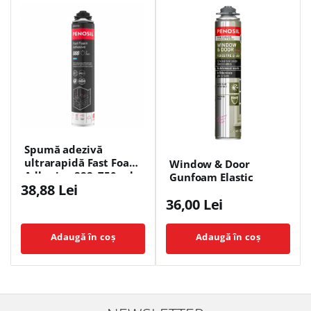
Spumă adezivă
ultrarapidă Fast Foam
Window & Door
Adhesive 888, 750 ml
Gunfoam Elastic
38,88 Lei
36,00 Lei
Adaugă în coș
Adaugă în coș