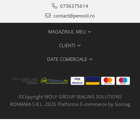
0736375614
contact@penosil.ro
MAGAZINUL MEU
CLIENTI
DATE COMERCIALE
©Copyright WOLF GROUP SEALING SOLUTIONS
ROMANIA S.R.L. 2026
Platforma E-commerce by Gomag