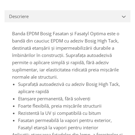
Descriere
Banda EPDM Bosig Fasatan și Fasatyl Optima este o
bandă din cauciuc EPDM cu adeziv Bosig High Tack,
destinată etanșării și impermeabilizării durabile a
îmbinărilor în construcții. Suprafața autoadezivă
permite o aplicare simplă și rapidă, fără adeziv
suplimentar, iar elasticitatea ridicată preia mișcările
normale ale structurii.
Suprafață autoadezivă cu adeziv Bosig High Tack,
aplicare rapidă
Etanșare permanentă, fără solvenți
Foarte flexibilă, preia mișcările structurii
Rezistentă la UV și compatibilă cu bitum
Fasatan permeabilă la vapori pentru exterior,
Fasatyl etanșă la vapori pentru interior
Aplicații: etanșarea fațadelor din lemn, a ferestrelor și