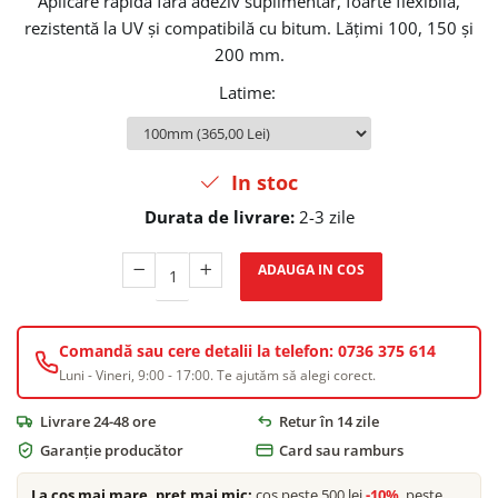
Aplicare rapidă fără adeziv suplimentar, foarte flexibilă,
rezistentă la UV și compatibilă cu bitum. Lățimi 100, 150 și
200 mm.
Latime
:
In stoc
Durata de livrare:
2-3 zile
ADAUGA IN COS
Comandă sau cere detalii la telefon: 0736 375 614
Luni - Vineri, 9:00 - 17:00. Te ajutăm să alegi corect.
Livrare 24-48 ore
Retur în 14 zile
Garanție producător
Card sau ramburs
La coș mai mare, preț mai mic:
coș peste 500 lei
-10%
, peste