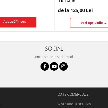
Full Glue
de la 125,00 Lei
Adaugă în coș
Vezi opțiunile →
SOCIAL
Urmareste-ne in social media
DATE COMERCIALE
ă
WOLF GROUP SEALING