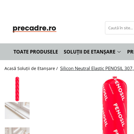
Soluții de Etanșare
Precadre
Solbancuri
Benzi de Etanșare
Precadre Termoizolante
Solbancuri Termoizolante
Spume Poliuretanice
TOATE PRODUSELE
SOLUȚII DE ETANȘARE
PR
Siliconi și Etanșanți
Adezivi și Grunduri
Silicon Neutral Elastic PENOSIL 307
Acasă
Soluții de Etanșare /
Unelte și Accesorii
Curățare și Întreținere