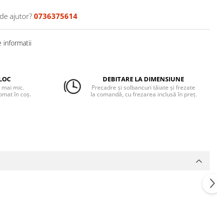
 de ajutor?
0736375614
 informatii
LOC
DEBITARE LA DIMENSIUNE
 mai mic.
Precadre și solbancuri tăiate și frezate
omat în coș.
la comandă, cu frezarea inclusă în preț.