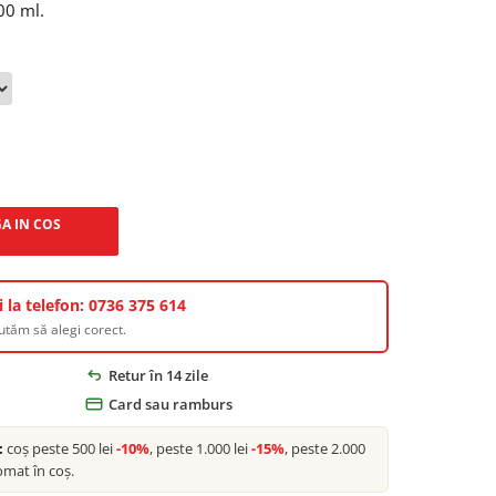
00 ml.
A IN COS
 la telefon: 0736 375 614
jutăm să alegi corect.
Retur în 14 zile
Card sau ramburs
:
coș peste 500 lei
-10%
, peste 1.000 lei
-15%
, peste 2.000
omat în coș.