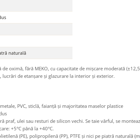
dus
atră naturală
 de oximă, fără MEKO, cu capacitate de mișcare moderată (±12,5%). 
 lucrări de etanșare și glazurare la interior și exterior.
etale, PVC, sticlă, faianță și majoritatea maselor plastice
edus
ă praf, ulei sau resturi de silicon vechi. Se taie vârful, se monteaz
icare: +5°C până la +40°C.
etilenă (PE), polipropilenă (PP), PTFE și nici pe piatră naturală (