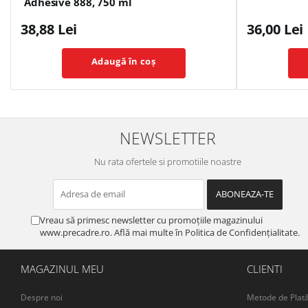
Adhesive 888, 750 ml
38,88 Lei
36,00 Lei
Adaugă în coș
NEWSLETTER
Nu rata ofertele si promotiile noastre
Vreau să primesc newsletter cu promoțiile magazinului
www.precadre.ro. Află mai multe în Politica de Confidențialitate.
MAGAZINUL MEU
CLIENTI
Despre noi
Metode de Plat