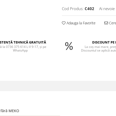
Cod Produs:
C402
Ai nevoie
Adauga la Favorite
Cere
ISTENȚĂ TEHNICĂ GRATUITĂ
DISCOUNT PE 
ă la 0736 375 614 L-V 9-17, și pe
La coș mai mare, preț
WhatsApp
Discountul se aplică aut
, fără MEKO