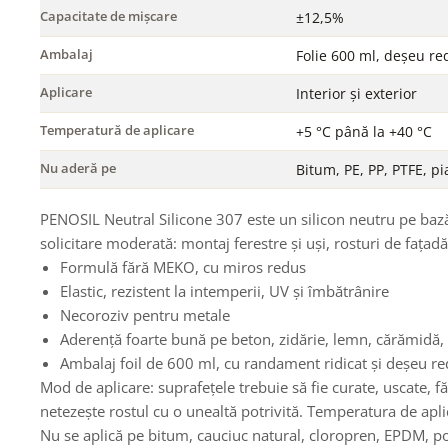
Capacitate de mișcare
±12,5%
Ambalaj
Folie 600 ml, deșeu re
Aplicare
Interior și exterior
Temperatură de aplicare
+5 °C până la +40 °C
Nu aderă pe
Bitum, PE, PP, PTFE, pi
PENOSIL Neutral Silicone 307 este un silicon neutru pe bază
solicitare moderată: montaj ferestre și uși, rosturi de fațadă,
Formulă fără MEKO, cu miros redus
Elastic, rezistent la intemperii, UV și îmbătrânire
Necoroziv pentru metale
Aderență foarte bună pe beton, zidărie, lemn, cărămidă, m
Ambalaj foil de 600 ml, cu randament ridicat și deșeu r
Mod de aplicare: suprafețele trebuie să fie curate, uscate, făr
netezește rostul cu o unealtă potrivită. Temperatura de apl
Nu se aplică pe bitum, cauciuc natural, cloropren, EPDM, poli