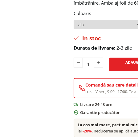
îmbătrânire. Ambalaj foil de 6
Culoare
:
In stoc
Durata de livrare:
2-3 zile
ADAUG
Comandă sau cere detalii
Luni - Vineri, 9:00 - 17:00. Te a
Livrare 24-48 ore
Garanție producător
La coș mai mare, preț mai mic
lei
-20%
. Reducerea se aplică aut