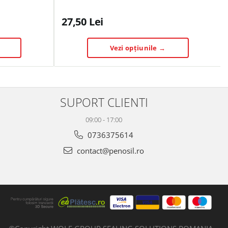
27,50 Lei
Vezi opțiunile →
SUPORT CLIENTI
09:00 - 17:00
0736375614
contact@penosil.ro