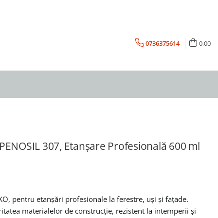
0736375614
0,00
ic PENOSIL 307, Etanșare Profesională 600 ml
KO, pentru etanșări profesionale la ferestre, uși și fațade.
atea materialelor de construcție, rezistent la intemperii și